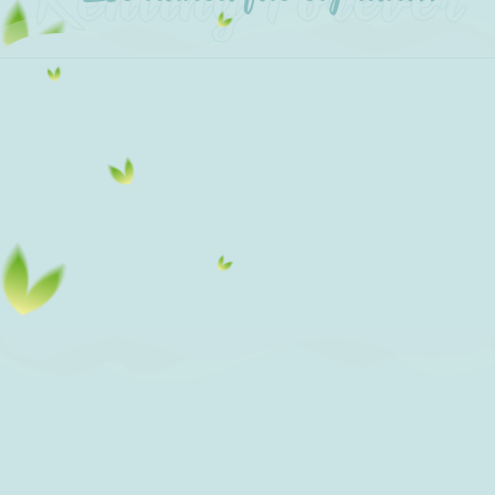
Quieres
Quieres
Quieres
No
un
un
una
necesitas
lugar
pago
oportunidad
un
que se
que
real de
banco
sienta
entiendas
ser
para
como
propietario
empezar
tuyo