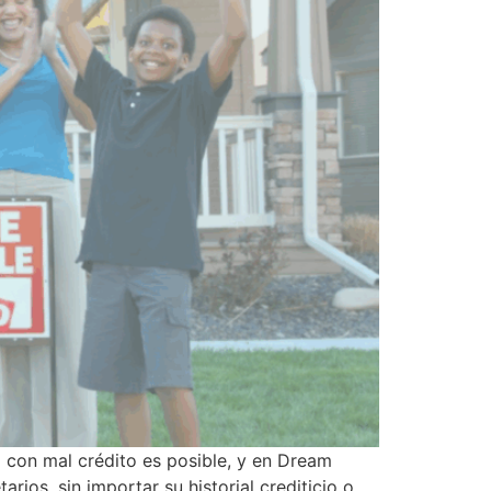
con mal crédito es posible, y en Dream
os, sin importar su historial crediticio o