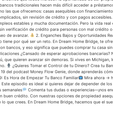
 bancos tradicionales hacen más difícil acceder a préstamos
o las que ofrecemos: casas asequibles con financiamiento
mplicados, sin revisión de crédito y con pagos accesibles
 empleos estables y mucha documentación. Pero la vida real 
n verificación de crédito para personas con mal crédito o h
seo de avanzar.
2. Enganches Bajos y Oportunidades Real
o tiene por qué ser un reto. En Dream Home Bridge, te ofr
on bancos, y eso significa que puedes comprar tu casa sin 
licaciones ¿Cansado de esperar aprobaciones bancarias? 
ú, que quieren avanzar sin demoras. Si vives en Michigan,
smo.
¿Quieres Tomar el Control de tu Dinero? Crea tu Banc
o 19 del podcast Money Flow Genie, donde aprenderás cómo c
9: Es Hora de Empezar Tu Banco Familiar
Mira ahora → 
Este episodio es ideal si quieres dejar de depender de los
os semanales
Comenta tus dudas o experiencias—¡nos enc
en buen crédito. Con nuestras opciones de propiedad asequi
e lo que crees. En Dream Home Bridge, hacemos que el sueñ