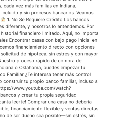
, cada vez más familias en Indiana,
 incluido y sin procesos bancarios. Veamos
.
1. No Se Requiere Crédito Los bancos
es diferente, y nosotros lo entendemos. Por
istorial financiero limitado. Aquí, no importa
es Encontrar casas con bajo pago inicial en
ecemos financiamiento directo con opciones
solicitud de hipoteca, sin estrés y con mayor
Nuestro proceso rápido de compra de
 Indiana o Oklahoma, puedes empezar tu
o Familiar ¿Te interesa tener más control
onstruir tu propio banco familiar, incluso si
https://www.youtube.com/watch?
 bancos y crear tu propia seguridad
anta leerte! Comprar una casa no debería
ble, financiamiento flexible y ventas directas
o de ser dueño sea posible—sin estrés, sin