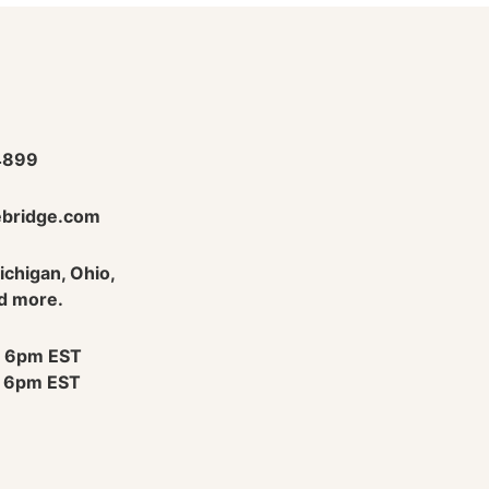
4899
bridge.com
Michigan, Ohio,
d more.
 6pm EST
 6pm EST