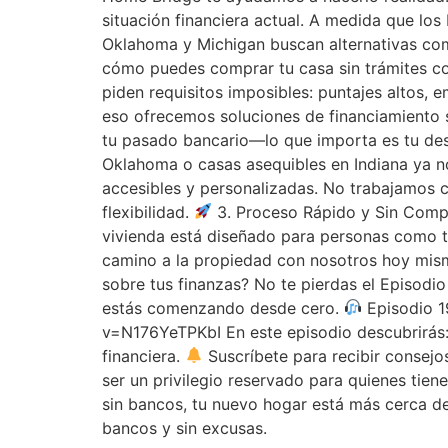
situación financiera actual. A medida que los
Oklahoma y Michigan buscan alternativas com
cómo puedes comprar tu casa sin trámites co
piden requisitos imposibles: puntajes altos,
eso ofrecemos soluciones de financiamiento si
tu pasado bancario—lo que importa es tu de
Oklahoma o casas asequibles en Indiana ya n
accesibles y personalizadas. No trabajamos c
flexibilidad.
3. Proceso Rápido y Sin Comp
vivienda está diseñado para personas como t
camino a la propiedad con nosotros hoy mi
sobre tus finanzas? No te pierdas el Episodi
estás comenzando desde cero.
Episodio 1
v=N176YeTPKbI En este episodio descubrirás: 
financiera.
Suscríbete para recibir consej
ser un privilegio reservado para quienes tien
sin bancos, tu nuevo hogar está más cerca d
bancos y sin excusas.