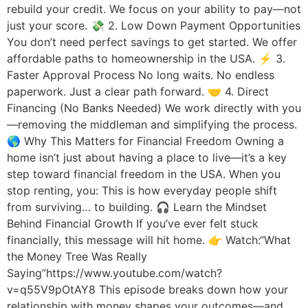
rebuild your credit. We focus on your ability to pay—not
just your score. 💸 2. Low Down Payment Opportunities
You don’t need perfect savings to get started. We offer
affordable paths to homeownership in the USA. ⚡ 3.
Faster Approval Process No long waits. No endless
paperwork. Just a clear path forward. 🤝 4. Direct
Financing (No Banks Needed) We work directly with you
—removing the middleman and simplifying the process.
🌎 Why This Matters for Financial Freedom Owning a
home isn’t just about having a place to live—it’s a key
step toward financial freedom in the USA. When you
stop renting, you: This is how everyday people shift
from surviving… to building. 🎧 Learn the Mindset
Behind Financial Growth If you’ve ever felt stuck
financially, this message will hit home. 👉 Watch:“What
the Money Tree Was Really
Saying”https://www.youtube.com/watch?
v=q55V9pOtAY8 This episode breaks down how your
relationship with money shapes your outcomes—and