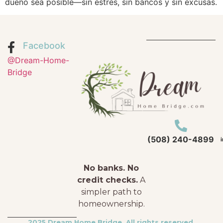
dueño sea posible—sin estrés, sin bancos y sin excusas.
Facebook
@Dream-Home-
Bridge
(508) 240-4899
No banks. No
credit checks.
A
simpler path to
homeownership.
2025 Dream Home Bridge. All rights reserved.